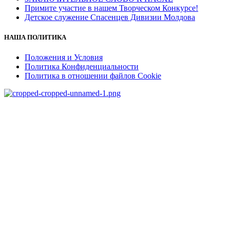
Примите участие в нашем Творческом Конкурсе!
Детское служение Спасенцев Дивизии Молдова
НАША ПОЛИТИКА
Положения и Условия
Политика Конфиденциальности
Политика в отношении файлов Cookie
salvationarmy.org
salvationarmyeet.org
CR MCB «Armata Salvarii» RM
Mun. Chisinau, str. P. Movila 19
c/f 1015620005329
IBAN:MD31VI225100000105125MDL
BC «Victoriabank» SA fil. 3