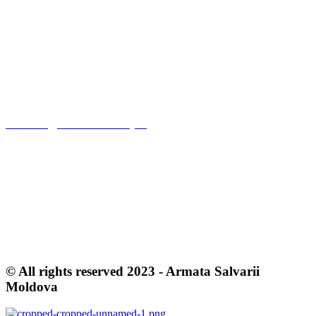
VICBMD2X416
CR MCB «Armata Salvarii» din R.M
Moldova, 2004, Chisinau,
Mitr. P. Movila Str. #19
Tel: (37322) 237972
office.md@eet.salvationarmy.org
OUR POLICIES
Terms & Conditions
Privacy Policy
Cookie Policy
© All rights reserved 2023 - Armata Salvarii
Moldova