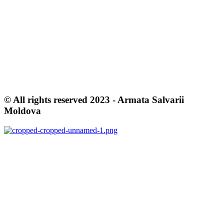
OUR POLICIES
Terms & Conditions
Privacy Policy
Cookie Policy
© All rights reserved 2023 - Armata Salvarii
Moldova
salvationarmy.org
salvationarmyeet.org
CR MCB «Armata Salvarii» RM
Mun. Chisinau, str. P. Movila 19
c/f 1015620005329