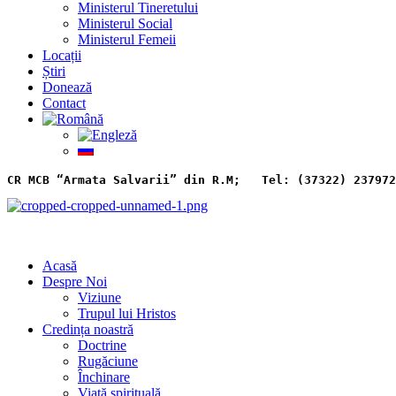
Ministerul Tineretului
Ministerul Social
Ministerul Femeii
Locații
Știri
Donează
Contact
CR MCB “Armata Salvarii” din R.M;   
Tel: (37322) 237972
Acasă
Despre Noi
Viziune
Trupul lui Hristos
Credința noastră
Doctrine
Rugăciune
Închinare
Viață spirituală