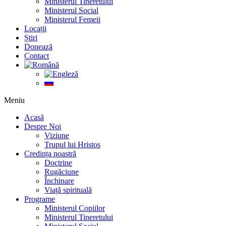
Ministerul Tineretului
Ministerul Social
Ministerul Femeii
Locații
Știri
Donează
Contact
Meniu
Acasă
Despre Noi
Viziune
Trupul lui Hristos
Credința noastră
Doctrine
Rugăciune
Închinare
Viață spirituală
Programe
Ministerul Copiilor
Ministerul Tineretului