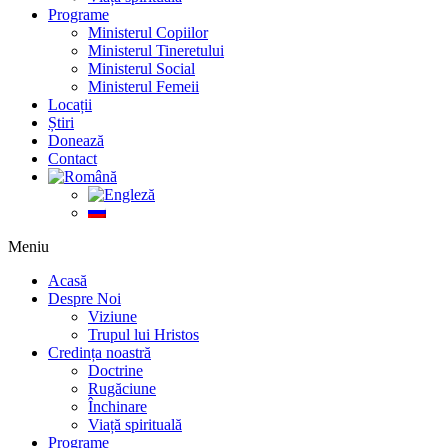
Programe
Ministerul Copiilor
Ministerul Tineretului
Ministerul Social
Ministerul Femeii
Locații
Știri
Donează
Contact
Meniu
Acasă
Despre Noi
Viziune
Trupul lui Hristos
Credința noastră
Doctrine
Rugăciune
Închinare
Viață spirituală
Programe