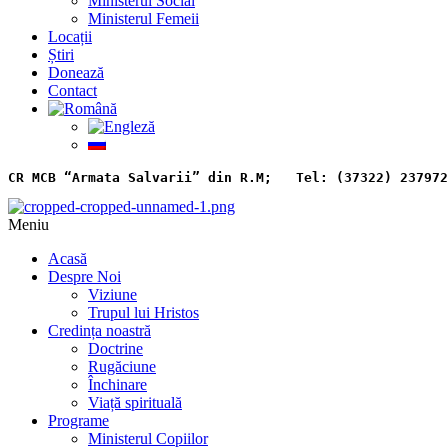
Ministerul Social
Ministerul Femeii
Locații
Știri
Donează
Contact
CR MCB “Armata Salvarii” din R.M;   
Tel: (37322) 237972
Meniu
Acasă
Despre Noi
Viziune
Trupul lui Hristos
Credința noastră
Doctrine
Rugăciune
Închinare
Viață spirituală
Programe
Ministerul Copiilor