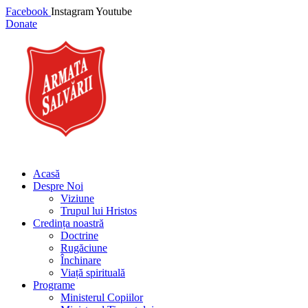
Facebook
Instagram
Youtube
Donate
Acasă
Despre Noi
Viziune
Trupul lui Hristos
Credința noastră
Doctrine
Rugăciune
Închinare
Viață spirituală
Programe
Ministerul Copiilor