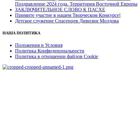
Поздравление 2024 года. Территория Восточной Европы
ЗАКЛЮЧИТЕЛЬНОЕ СЛОВО К ПАСХЕ
Примите участие в нашем Творческом Конкурсе!
Детское служение Спасенцев Дивизии Молдова
НАША ПОЛИТИКА
Положения и Условия
Политика Конфиденциальности
Политика в отношении файлов Cookie
salvationarmy.org
salvationarmyeet.org
CR MCB «Armata Salvarii» RM
Mun. Chisinau, str. P. Movila 19
c/f 1015620005329
IBAN:MD31VI225100000105125MDL