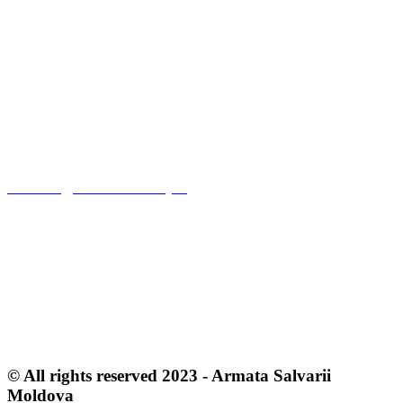
BC «Victoriabank» SA fil. 3
VICBMD2X416
CR MCB «Armata Salvarii» din R.M
Moldova, 2004, Chisinau,
Mitr. P. Movila Str. #19
Tel: (37322) 237972
office.md@eet.salvationarmy.org
OUR POLICIES
Terms & Conditions
Privacy Policy
Cookie Policy
© All rights reserved 2023 - Armata Salvarii
Moldova