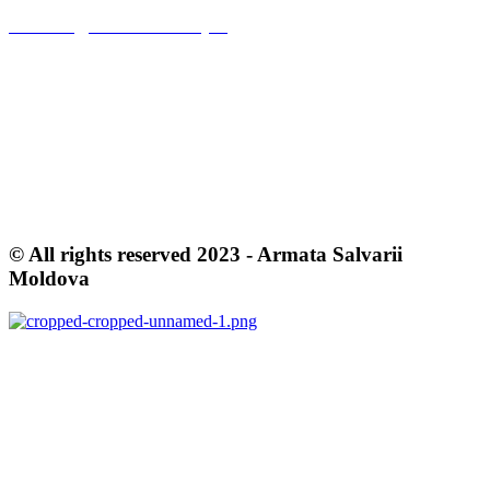
office.md@eet.salvationarmy.org
OUR POLICIES
Terms & Conditions
Privacy Policy
Cookie Policy
© All rights reserved 2023 - Armata Salvarii
Moldova
salvationarmy.org
salvationarmyeet.org
CR MCB «Armata Salvarii» RM
Mun. Chisinau, str. P. Movila 19